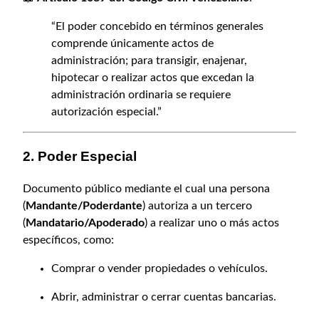
o
0
d
0
“El poder concebido en términos generales
e
.
comprende únicamente actos de
r
administración; para transigir, enajenar,
G
hipotecar o realizar actos que excedan la
e
administración ordinaria se requiere
n
autorización especial.”
e
r
a
2. Poder Especial
l
Documento público mediante el cual una persona
o
(
Mandante/Poderdante
) autoriza a un tercero
E
(
Mandatario/Apoderado
) a realizar uno o más actos
s
específicos, como:
p
e
Comprar o vender propiedades o vehículos.
c
i
Abrir, administrar o cerrar cuentas bancarias.
a