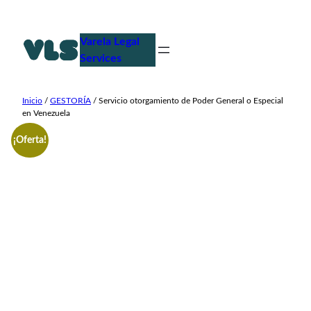
Saltar
al
Varela Legal
contenido
Services
Inicio
/
GESTORÍA
/ Servicio otorgamiento de Poder General o Especial
en Venezuela
¡Oferta!