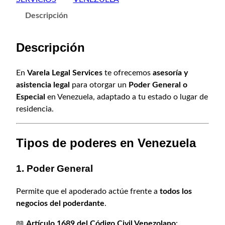
c
r
c
Descripción
i
i
t
o
g
u
Descripción
o
i
a
t
n
l
o
En
Varela Legal Services
te ofrecemos
asesoría y
a
e
r
asistencia legal
para otorgar un
Poder General o
l
s
g
Especial
en Venezuela, adaptado a tu estado o lugar de
e
:
a
residencia.
m
r
$
i
a
2
Tipos de poderes en Venezuela
e
:
0
n
$
0
t
1. Poder General
2
,
o
5
0
d
Permite que el apoderado actúe frente a
todos los
0
0
e
negocios del poderdante
.
,
.
P
📖
Artículo 1689 del Código Civil Venezolano
: