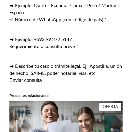
➡️ Ejemplo: Quito – Ecuador / Lima – Perú / Madrid –
España
✅ Número de WhatsApp (con código de país)
*
➡️ Ejemplo: +593 99 272 5147
Requerimiento o consulta breve
*
➡️ Describe tu caso o trámite legal. Ej.: Apostilla, unión
de hecho, SAIME, poder notarial, visa, etc
Enviar consulta
Productos relacionados
PROD
OFERTA
EN
OFERT