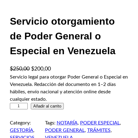
Servicio otorgamiento
de Poder General o
Especial en Venezuela
E
E
$
250,00
$
200,00
l
l
Servicio legal para otorgar Poder General o Especial en
Venezuela. Redacción del documento en 1–2 días
p
p
hábiles, envío nacional y atención online desde
r
r
cualquier estado.
e
e
S
Añadir al carrito
c
c
e
i
i
r
Category:
Tags:
NOTARÍA
, 
PODER ESPECIAL
, 
o
o
v
GESTORÍA
, 
PODER GENERAL
, 
TRÁMITES
, 
o
a
i
SERVICIOS
VENEZUELA