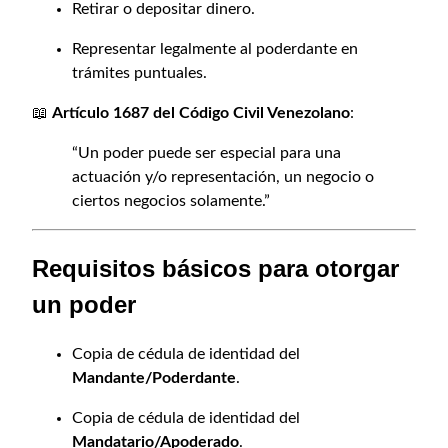
Retirar o depositar dinero.
l
e
Representar legalmente al poderdante en
n
trámites puntuales.
V
e
📖
Artículo 1687 del Código Civil Venezolano
:
n
“Un poder puede ser especial para una
e
actuación y/o representación, un negocio o
z
ciertos negocios solamente.”
u
e
l
Requisitos básicos para otorgar
a
c
un poder
a
n
Copia de cédula de identidad del
t
Mandante/Poderdante
.
i
d
Copia de cédula de identidad del
a
Mandatario/Apoderado
.