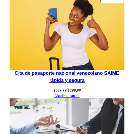
era:
es:
EN
$279,00.
$249,99.
OFERT
Cita de pasaporte nacional venezolano SAIME
rápida y segura
El
El
$
329,99
$
299,99
precio
precio
Añadir al carrito
original
actual
era:
es:
$329,99.
$299,99.