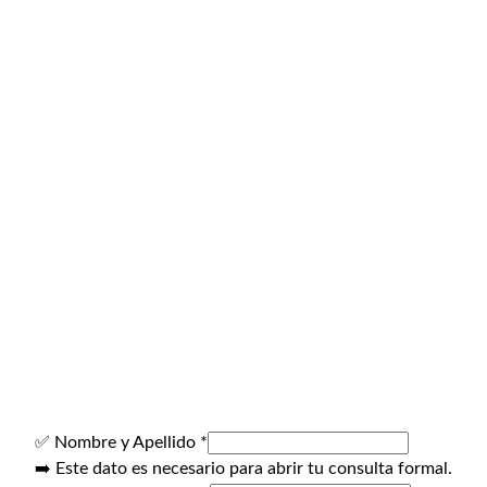
Email para Asesoría:
Email Corporativo:
Teléfono:
✅ Nombre y Apellido
*
➡️ Este dato es necesario para abrir tu consulta formal.