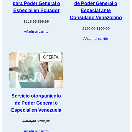
para Poder General o
de Poder General o
Especial en Ecuador
Especial ante
Consulado Venezolano
El
El
$
119,99
$
99,99
precio
precio
El
El
$
120,00
$
100,00
Añadir al carrito
original
actual
precio
precio
era:
es:
Añadir al carrito
original
actual
$119,99.
$99,99.
era:
es:
$120,00.
$100,00.
PRODUCTO
OFERTA
EN
OFERTA
Servicio otorgamiento
de Poder General o
Especial en Venezuela
El
El
$
250,00
$
200,00
precio
precio
Añadir al carrito
original
actual