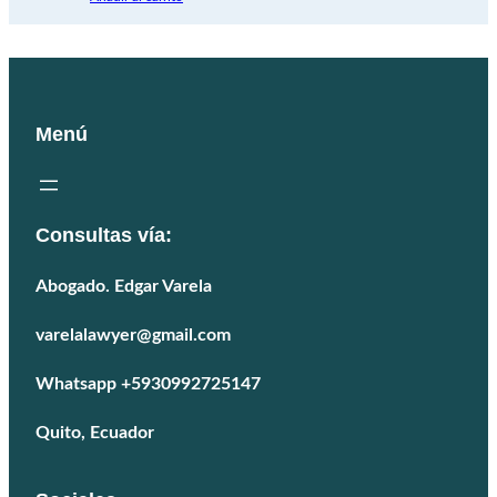
era:
es:
$250,00.
$200,00.
Menú
Consultas vía:
Abogado. Edgar Varela
varelalawyer@gmail.com
Whatsapp +5930992725147
Quito, Ecuador