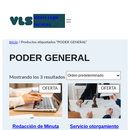
Saltar
al
Varela Legal
contenido
Services
Inicio
/ Productos etiquetados “PODER GENERAL”
PODER GENERAL
Mostrando los 3 resultados
PRODUCTO
PROD
OFERTA
OFERTA
EN
EN
OFERTA
OFERT
Redacción de Minuta
Servicio otorgamiento