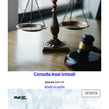
Consulta legal (virtual)
El
El
$
59,99
$
49,99
precio
precio
Añadir al carrito
original
actual
PROD
OFERTA
era:
es:
EN
$59,99.
$49,99.
OFERT