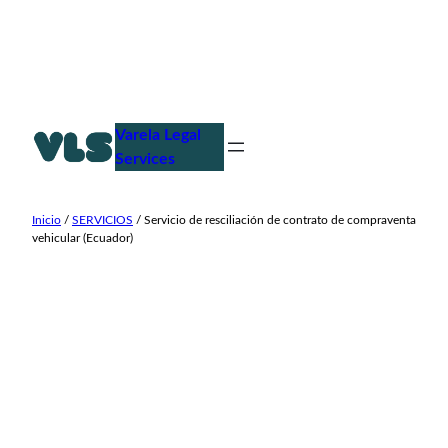
Saltar
al
Varela Legal
contenido
Services
Inicio
/
SERVICIOS
/ Servicio de resciliación de contrato de compraventa
vehicular (Ecuador)