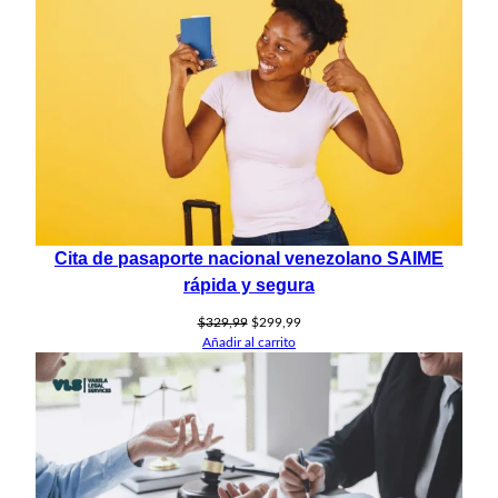
EN
$219,99.
$199,99.
OFERT
Cita de pasaporte nacional venezolano SAIME
rápida y segura
El
El
$
329,99
$
299,99
precio
precio
Añadir al carrito
original
actual
era:
es:
$329,99.
$299,99.