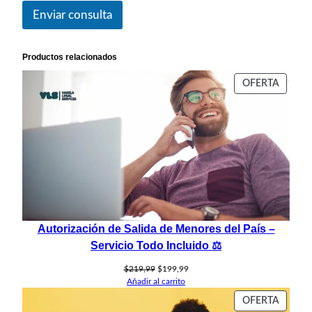
Enviar consulta
Productos relacionados
PROD
OFERTA
EN
OFERT
Autorización de Salida de Menores del País –
Servicio Todo Incluido ⚖️
El
El
$
219,99
$
199,99
precio
precio
Añadir al carrito
original
actual
PROD
OFERTA
era:
es: