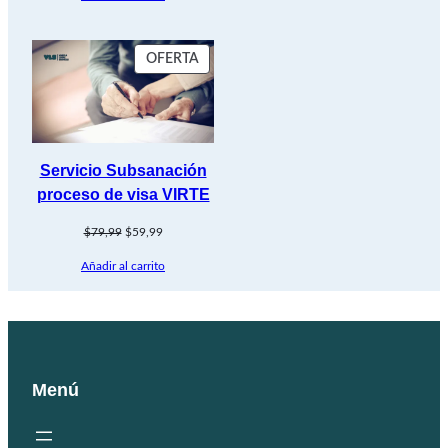
era:
es:
$119,99.
$99,99.
PRODUCTO
OFERTA
EN
OFERTA
Servicio Subsanación
proceso de visa VIRTE
El
El
$
79,99
$
59,99
precio
precio
Añadir al carrito
original
actual
era:
es:
$79,99.
$59,99.
Menú