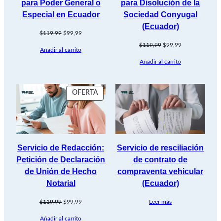
para Poder General o
para Disolución de la
Especial en Ecuador
Sociedad Conyugal
(Ecuador)
El
El
$
119,99
$
99,99
precio
precio
El
El
$
119,99
$
99,99
Añadir al carrito
original
actual
precio
precio
era:
es:
Añadir al carrito
original
actual
$119,99.
$99,99.
era:
es:
$119,99.
$99,99.
PRODUCTO
OFERTA
EN
OFERTA
Servicio de Redacción:
Servicio de resciliación
Petición de Declaración
de contrato de
de Unión de Hecho
compraventa vehicular
Notarial
(Ecuador)
El
El
$
119,99
$
99,99
Leer más
precio
precio
Añadir al carrito
original
actual