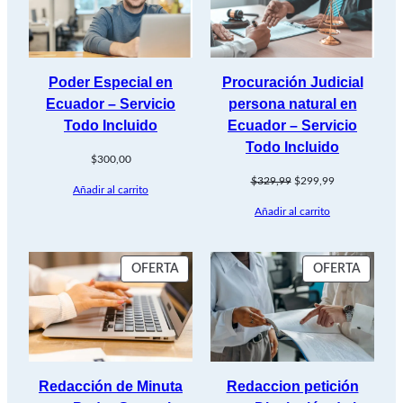
EN
OFERT
Poder Especial en
Procuración Judicial
Ecuador – Servicio
persona natural en
Todo Incluido
Ecuador – Servicio
Todo Incluido
$
300,00
El
El
$
329,99
$
299,99
Añadir al carrito
precio
precio
Añadir al carrito
original
actual
era:
es:
$329,99.
$299,99.
PRODUCTO
PROD
OFERTA
OFERTA
EN
EN
OFERTA
OFERT
Redacción de Minuta
Redaccion petición