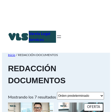
Saltar
al
Varela Legal
contenido
Services
Inicio
/ REDACCIÓN DOCUMENTOS
REDACCIÓN
DOCUMENTOS
Mostrando los 7 resultados
PROD
OFERTA