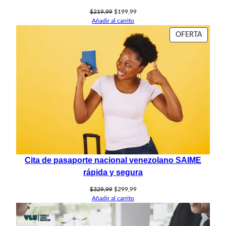
El
El
$
219,99
$
199,99
precio
precio
Añadir al carrito
original
actual
PROD
OFERTA
era:
es:
EN
$219,99.
$199,99.
OFERT
Cita de pasaporte nacional venezolano SAIME
rápida y segura
El
El
$
329,99
$
299,99
precio
precio
Añadir al carrito
original
actual
era:
es:
$329,99.
$299,99.