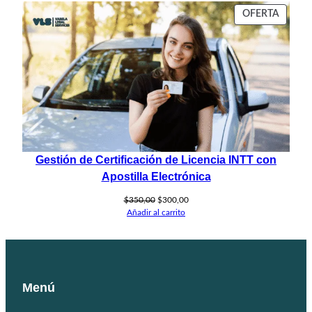
original
actual
PROD
OFERTA
era:
es:
EN
$59,99.
$49,99.
OFERT
Gestión de Certificación de Licencia INTT con
Apostilla Electrónica
El
El
$
350,00
$
300,00
precio
precio
Añadir al carrito
original
actual
era:
es:
$350,00.
$300,00.
Menú