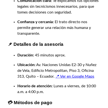
Comunicación clara:
Te explicamos tus opciones
u
legales sin tecnicismos innecesarios, para que
i
tomes decisiones con seguridad.
t
o
Confianza y cercanía:
El trato directo nos
c
permite generar una relación más humana y
a
transparente.
n
📌 Detalles de la asesoría
t
i
Duración:
45 minutos aprox.
d
a
Ubicación:
Av. Naciones Unidas E2-30 y Nuñez
d
de Vela, Edificio Metropolitan, Piso 3, Oficina
313, Quito – Ecuador.
📍 Ver en Google Maps
Horario de atención:
Lunes a viernes, de 10:00
a.m. a 4:00 p.m.
💳 Métodos de pago