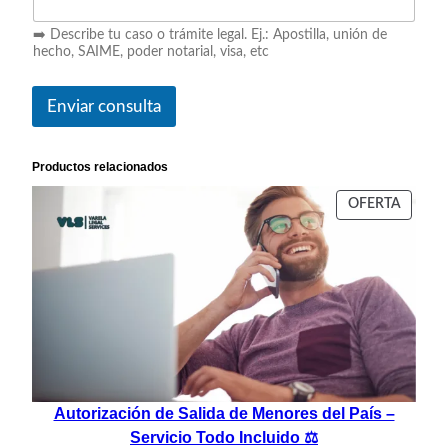
➡️ Describe tu caso o trámite legal. Ej.: Apostilla, unión de
hecho, SAIME, poder notarial, visa, etc
Enviar consulta
Productos relacionados
PROD
OFERTA
EN
OFERT
Autorización de Salida de Menores del País –
Servicio Todo Incluido ⚖️