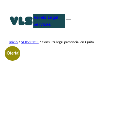
Saltar
al
Varela Legal
contenido
Services
Inicio
/
SERVICIOS
/ Consulta legal presencial en Quito
¡Oferta!