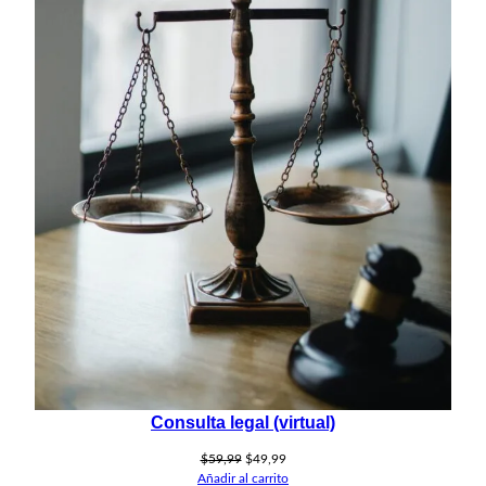
Consulta legal (virtual)
El
El
$
59,99
$
49,99
precio
precio
Añadir al carrito