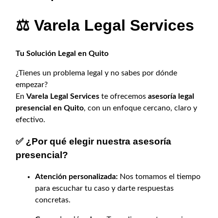
a
n
l
l
⚖️ Varela Legal Services
a
e
e
l
s
g
e
:
a
Tu Solución Legal en Quito
l
r
$
¿Tienes un problema legal y no sabes por dónde
p
a
5
empezar?
r
:
9
En
Varela Legal Services
te ofrecemos
asesoría legal
e
$
,
presencial en Quito
, con un enfoque cercano, claro y
s
7
9
efectivo.
e
9
9
n
✅ ¿Por qué elegir nuestra asesoría
,
.
c
presencial?
9
i
a
9
Atención personalizada:
Nos tomamos el tiempo
l
.
para escuchar tu caso y darte respuestas
e
concretas.
n
Q