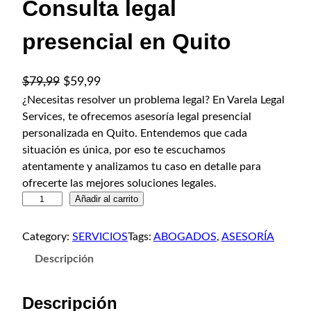
Consulta legal
presencial en Quito
E
E
$
79,99
$
59,99
l
l
¿Necesitas resolver un problema legal? En Varela Legal
Services, te ofrecemos asesoría legal presencial
p
p
personalizada en Quito. Entendemos que cada
r
r
situación es única, por eso te escuchamos
e
e
atentamente y analizamos tu caso en detalle para
c
c
ofrecerte las mejores soluciones legales.
i
i
C
Añadir al carrito
o
o
o
o
a
n
Category:
SERVICIOS
Tags:
ABOGADOS
, 
ASESORÍA
s
r
c
Descripción
u
i
t
l
g
u
Descripción
t
i
a