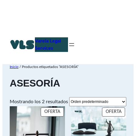
Saltar
al
Varela Legal
contenido
Services
Inicio
/ Productos etiquetados “ASESORÍA”
ASESORÍA
Mostrando los 2 resultados
PRODUCTO
PROD
OFERTA
OFERTA
EN
EN
OFERTA
OFERT