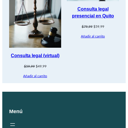
Consulta legal
presencial en Quito
El
El
$
79,99
$
59,99
precio
precio
Añadir al carrito
original
actual
era:
es:
$79,99.
$59,99.
Consulta legal (virtual)
El
El
$
59,99
$
49,99
precio
precio
Añadir al carrito
original
actual
era:
es:
$59,99.
$49,99.
Menú