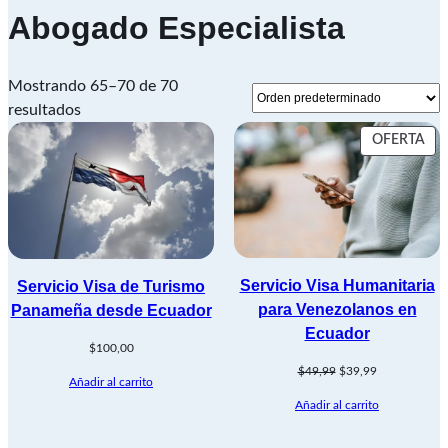
Abogado Especialista
Mostrando 65–70 de 70
resultados
PR
OFERTA
EN
OF
Servicio Visa Humanitaria
Servicio Visa de Turismo
para Venezolanos en
Panameña desde Ecuador
Ecuador
$
100,00
El
El
$
49,99
$
39,99
Añadir al carrito
precio
precio
Añadir al carrito
original
actual
era:
es:
$49,99.
$39,99.