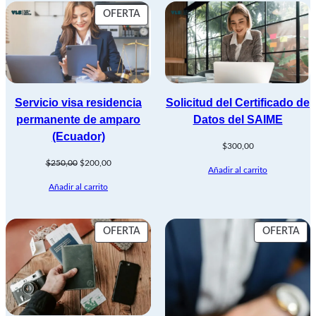
PRODUCTO
OFERTA
EN
OFERTA
Servicio visa residencia
Solicitud del Certificado de
permanente de amparo
Datos del SAIME
(Ecuador)
$
300,00
El
El
$
250,00
$
200,00
Añadir al carrito
precio
precio
Añadir al carrito
original
actual
era:
es:
$250,00.
$200,00.
PRODUCTO
PR
OFERTA
OFERTA
EN
EN
OFERTA
OF