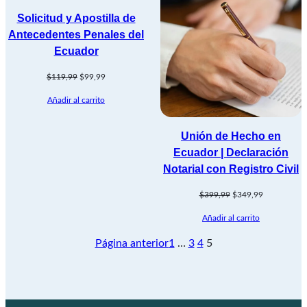
Solicitud y Apostilla de
Antecedentes Penales del
Ecuador
El
El
$
119,99
$
99,99
precio
precio
Añadir al carrito
original
actual
era:
es:
$119,99.
$99,99.
Unión de Hecho en
Ecuador | Declaración
Notarial con Registro Civil
El
El
$
399,99
$
349,99
precio
precio
Añadir al carrito
original
actual
era:
es:
Página anterior
1
…
3
4
5
$399,99.
$349,99.