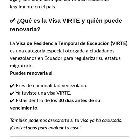
T
0
legalmente en el país.
E
p
0
✅ ¿Qué es la Visa VIRTE y quién puede
a
.
renovarla?
r
a
La
Visa de Residencia Temporal de Excepción (VIRTE)
V
es una categoría especial otorgada a ciudadanos
e
venezolanos en Ecuador para regularizar su estatus
n
migratorio.
e
Puedes
renovarla si
:
z
o
✔️ Eres de nacionalidad venezolana.
l
✔️ Ya tuviste una visa VIRTE.
a
✔️ Estás dentro de los
30 días antes de su
n
vencimiento
.
o
s
También podemos asesorarte si tu visa ya ha caducado.
e
¡Contáctanos para evaluar tu caso!
n