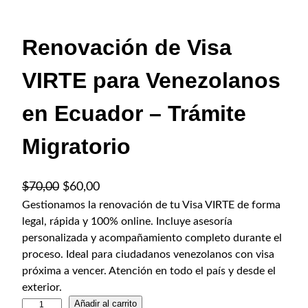
Renovación de Visa
VIRTE para Venezolanos
en Ecuador – Trámite
Migratorio
E
E
$
70,00
$
60,00
l
l
Gestionamos la renovación de tu Visa VIRTE de forma
legal, rápida y 100% online. Incluye asesoría
p
p
personalizada y acompañamiento completo durante el
r
r
proceso. Ideal para ciudadanos venezolanos con visa
e
e
próxima a vencer. Atención en todo el país y desde el
c
c
exterior.
i
i
R
Añadir al carrito