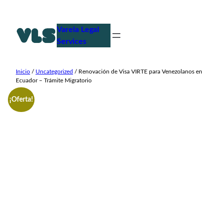
Saltar
al
Varela Legal
contenido
Services
Inicio
/
Uncategorized
/ Renovación de Visa VIRTE para Venezolanos en
Ecuador – Trámite Migratorio
¡Oferta!