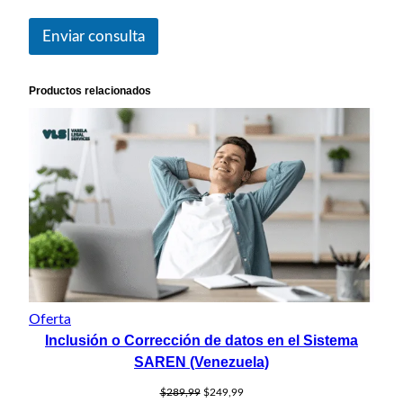
Enviar consulta
Productos relacionados
Producto
Oferta
Inclusión o Corrección de datos en el Sistema
en
oferta
SAREN (Venezuela)
El
El
$
289,99
$
249,99