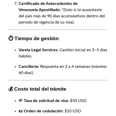
Certificado de Antecedentes de
a
Venezuela
Apostillado:
*(Solo si te ausentaste
t
del país más de 90 días acumulativos dentro del
o
período de vigencia de su visa).
r
i
o
⏱️ Tiempo de gestión
c
a
Varela Legal Services:
Gestión inicial en 3–5 días
n
hábiles.
t
i
Cancillería:
Respuesta en 2 a 4 semanas (máximo
d
60 días).
a
d
💰 Costo total del trámite
💸
Tasa de solicitud de visa:
$50 USD
🪪
Orden de cedulación:
$10 USD