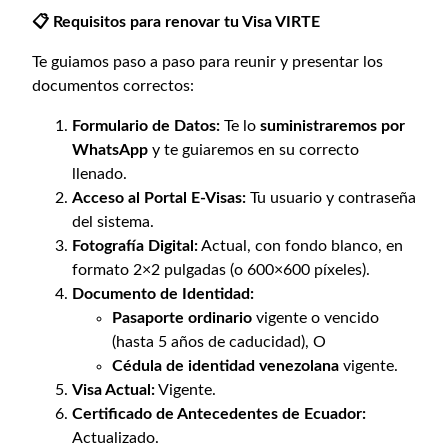
E
📋 Requisitos para renovar tu Visa VIRTE
c
u
Te guiamos paso a paso para reunir y presentar los
a
documentos correctos:
d
Formulario de Datos:
Te lo
suministraremos por
o
WhatsApp
y te guiaremos en su correcto
r
llenado.
–
Acceso al Portal E-Visas:
Tu usuario y contraseña
T
del sistema.
r
Fotografía Digital:
Actual, con fondo blanco, en
á
formato 2×2 pulgadas (o 600×600 píxeles).
m
Documento de Identidad:
i
Pasaporte ordinario
vigente o vencido
t
(hasta 5 años de caducidad), O
e
Cédula de identidad venezolana
vigente.
M
Visa Actual:
Vigente.
i
Certificado de Antecedentes de Ecuador:
g
Actualizado.
r