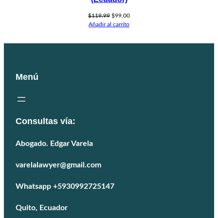
El
El
$
119,99
$
99,00
precio
precio
Añadir al carrito
original
actual
era:
es:
$119,99.
$99,00.
Menú
Consultas vía:
Abogado. Edgar Varela
varelalawyer@gmail.com
Whatsapp +5930992725147
Quito, Ecuador