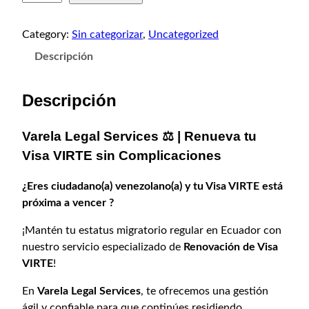
o
o
e
o
a
n
Category:
Sin categorizar
, 
Uncategorized
o
r
c
Descripción
v
i
t
a
g
u
c
Descripción
i
a
i
n
l
ó
Varela Legal Services ⚖️ | Renueva tu
a
e
n
Visa VIRTE sin Complicaciones
l
s
d
e
:
e
¿Eres ciudadano(a) venezolano(a) y tu Visa VIRTE está
V
r
$
próxima a vencer ?
i
a
6
s
¡Mantén tu estatus migratorio regular en Ecuador con
:
0
a
nuestro servicio especializado de
Renovación de Visa
$
,
V
VIRTE
!
7
0
I
0
0
En
Varela Legal Services
, te ofrecemos una gestión
R
,
.
ágil y confiable para que continúes residiendo