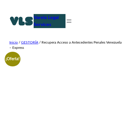
Saltar
al
Varela Legal
contenido
Services
Inicio
/
GESTORÍA
/ Recupera Acceso a Antecedentes Penales Venezuela
– Express
¡Oferta!