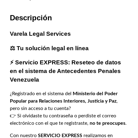
i
t
g
u
Descripción
i
a
n
l
Varela Legal Services
a
e
l
s
⚖️ Tu solución legal en línea
e
:
r
$
⚡ Servicio EXPRESS: Reseteo de datos
a
1
en el sistema de
Antecedentes Penales
:
8
Venezuela
$
0
2
,
¿Registrado en el sistema del
Ministerio del Poder
Popular para Relaciones Interiores, Justicia y Paz
,
0
0
pero sin acceso a tu cuenta?
0
0
👉 Si olvidaste tu contraseña o perdiste el correo
,
.
electrónico con el que te registraste,
no te preocupes
.
0
0
Con nuestro
SERVICIO EXPRESS
realizamos en