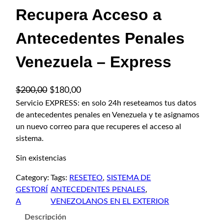
Recupera Acceso a
Antecedentes Penales
Venezuela – Express
E
E
$
200,00
$
180,00
l
l
Servicio EXPRESS: en solo 24h reseteamos tus datos
de antecedentes penales en Venezuela y te asignamos
p
p
un nuevo correo para que recuperes el acceso al
r
r
sistema.
e
e
c
c
Sin existencias
i
i
Category:
Tags:
RESETEO
, 
SISTEMA DE
o
o
GESTORÍ
ANTECEDENTES PENALES
, 
o
a
A
VENEZOLANOS EN EL EXTERIOR
r
c
Descripción