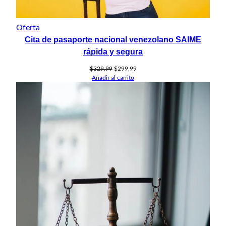
Producto
Oferta
Cita de pasaporte nacional venezolano SAIME
en
oferta
rápida y segura
El
El
$
329,99
$
299,99
precio
precio
Añadir al carrito
original
actual
era:
es:
$329,99.
$299,99.