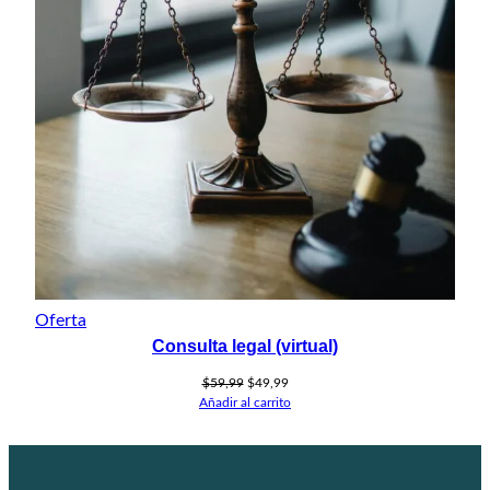
Producto
Oferta
en
Consulta legal (virtual)
oferta
El
El
$
59,99
$
49,99
precio
precio
Añadir al carrito
original
actual
era:
es:
$59,99.
$49,99.