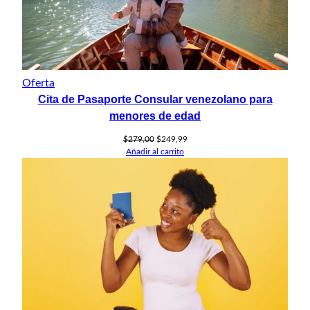
Producto
Oferta
Cita de Pasaporte Consular venezolano para
en
oferta
menores de edad
El
El
$
279,00
$
249,99
precio
precio
Añadir al carrito
original
actual
era:
es:
$279,00.
$249,99.