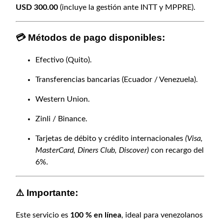
t
USD 300.00
(incluye la gestión ante INTT y MPPRE).
i
d
a
💳
Métodos de pago disponibles:
d
Efectivo (Quito).
Transferencias bancarias (Ecuador / Venezuela).
Western Union.
Zinli / Binance.
Tarjetas de débito y crédito internacionales
(Visa,
MasterCard, Diners Club, Discover)
con recargo del
6%.
⚠️
Importante:
Este servicio es
100 % en línea
, ideal para venezolanos