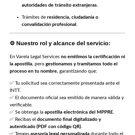
i
.
autoridades de tránsito extranjeras
.
c
Trámites de
residencia, ciudadanía o
e
convalidación profesional
.
n
c
i
⚙️
Nuestro rol y alcance del servicio:
a
I
En Varela Legal Services
no emitimos la certificación ni
N
la apostilla
, pero
gestionamos y tramitamos todo el
T
proceso en tu nombre
, garantizando que:
T
c
✅ Tu solicitud sea correctamente presentada ante el
o
INTT.
n
✅ El documento oficial sea emitido de manera válida y
A
verificable.
p
✅ Se obtenga la
apostilla electrónica del MPPRE
.
o
✅ Recibas el
documento final digitalizado y
s
autenticado (PDF con código QR)
.
t
✅ Tengas
asesoría legal personalizada
durante todo el