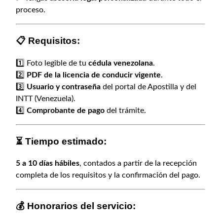
i
proceso.
l
l
📋
Requisitos:
a
E
1️⃣ Foto legible de tu
cédula venezolana
.
l
2️⃣
PDF de la licencia de conducir vigente
.
e
3️⃣
Usuario y contraseña
del portal de Apostilla y del
c
INTT (Venezuela).
t
4️⃣
Comprobante de pago
del trámite.
r
ó
n
⏳
Tiempo estimado:
i
c
5 a 10 días hábiles
, contados a partir de la recepción
a
completa de los requisitos y la confirmación del pago.
c
a
💰
Honorarios del servicio:
n