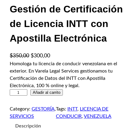
Gestión de Certificación
de Licencia INTT con
Apostilla Electrónica
E
E
$
350,00
$
300,00
l
l
Homologa tu licencia de conducir venezolana en el
exterior. En Varela Legal Services gestionamos tu
p
p
Certificación de Datos del INTT con Apostilla
r
r
Electrónica, 100 % online y legal.
e
e
G
Añadir al carrito
c
c
e
i
i
s
Category:
GESTORÍA
, 
Tags:
INTT
, 
LICENCIA DE
o
o
t
SERVICIOS
CONDUCIR
, 
VENEZUELA
o
a
i
Descripción
ó
r
c