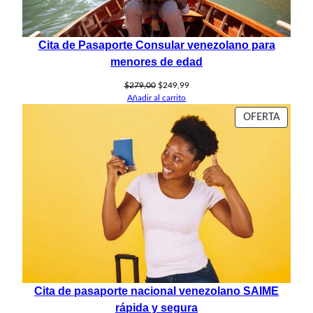
Cita de Pasaporte Consular venezolano para
menores de edad
El
El
$
279,00
$
249,99
precio
precio
Añadir al carrito
original
actual
PROD
OFERTA
era:
es:
EN
$279,00.
$249,99.
OFERT
Cita de pasaporte nacional venezolano SAIME
rápida y segura