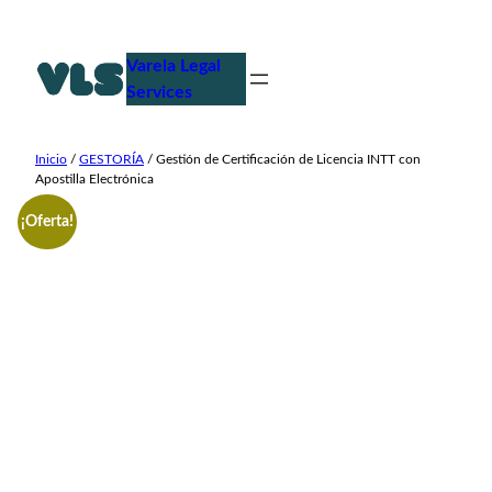
Saltar
al
Varela Legal
contenido
Services
Inicio
/
GESTORÍA
/ Gestión de Certificación de Licencia INTT con
Apostilla Electrónica
¡Oferta!