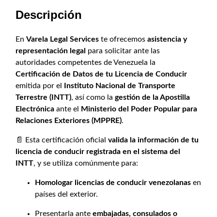
n
i
t
Descripción
d
g
u
e
i
a
C
En
Varela Legal Services
te ofrecemos
asistencia y
n
l
e
representación legal
para solicitar ante las
a
e
r
autoridades competentes de Venezuela la
l
s
t
Certificación de Datos de tu Licencia de Conducir
e
:
i
emitida por el
Instituto Nacional de Transporte
f
r
$
Terrestre (INTT)
, así como la
gestión de la Apostilla
i
a
3
Electrónica
ante el
Ministerio del Poder Popular para
c
:
0
Relaciones Exteriores (MPPRE)
.
a
$
0
📄 Esta certificación oficial
valida la información de tu
c
3
,
licencia de conducir registrada en el sistema del
i
5
0
INTT
, y se utiliza comúnmente para:
ó
0
0
n
Homologar licencias de conducir venezolanas
en
,
.
d
países del exterior.
e
0
L
0
Presentarla ante
embajadas, consulados o