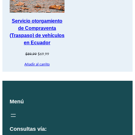
Servicio otorgamiento
de Compraventa
(Traspaso) de vehículos
en Ecuador
El
El
$
89,99
$
69,99
precio
precio
Añadir al carrito
original
actual
era:
es:
$89,99.
$69,99.
Menú
Consultas vía: