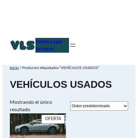
Saltar
al
Varela Legal
contenido
Services
Inicio
/ Productos etiquetados “VEHÍCULOS USADOS”
VEHÍCULOS USADOS
Mostrando el único
resultado
PRODUCTO
OFERTA
EN
OFERTA