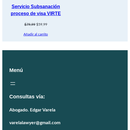
Servicio Subsanación
proceso de visa VIRTE
El
El
$
79,99
$
59,99
precio
precio
Añadir al carrito
original
actual
era:
es:
$79,99.
$59,99.
Menú
Consultas vía:
Abogado. Edgar Varela
varelalawyer@gmail.com