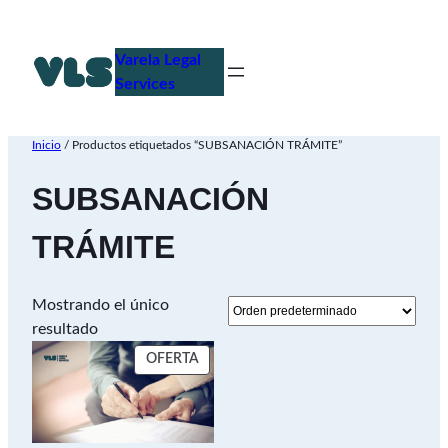
Saltar
al
Varela Legal
contenido
Services
Inicio
/ Productos etiquetados “SUBSANACIÓN TRÁMITE”
SUBSANACIÓN
TRÁMITE
Mostrando el único
resultado
PRODUCTO
OFERTA
EN
OFERTA