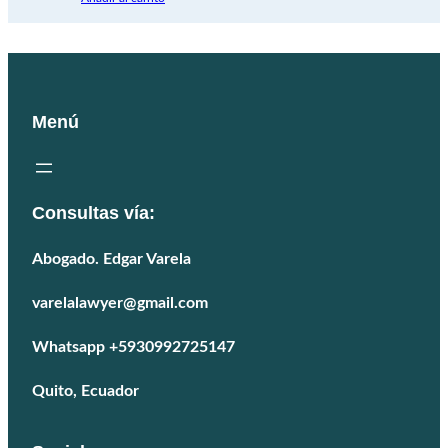
era:
es:
$99,99.
$90,00.
Menú
Consultas vía:
Abogado. Edgar Varela
varelalawyer@gmail.com
Whatsapp +5930992725147
Quito, Ecuador