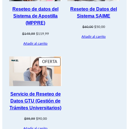
Reseteo de datos del
Reseteo de Datos del
Sistema de Apostilla
Sistema SAIME
(MPPRE)
El
El
$
60,00
$
50,00
precio
precio
El
El
$
149,99
$
119,99
Añadir al carrito
original
actual
precio
precio
era:
es:
Añadir al carrito
original
actual
$60,00.
$50,00.
era:
es:
$149,99.
$119,99.
PRODUCTO
OFERTA
EN
OFERTA
Servicio de Reseteo de
Datos GTU (Gestión de
Trámites Universitarios)
El
El
$
99,99
$
90,00
precio
precio
Añadir al carrito
original
actual