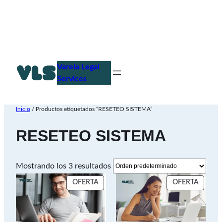
Saltar
al
Varela Legal
contenido
Services
Inicio
/ Productos etiquetados “RESETEO SISTEMA”
RESETEO SISTEMA
Mostrando los 3 resultados
PRODUCTO
PROD
OFERTA
OFERTA
EN
EN
OFERTA
OFERT