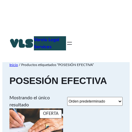
Saltar
al
Varela Legal
contenido
Services
Inicio
/ Productos etiquetados “POSESIÓN EFECTIVA”
POSESIÓN EFECTIVA
Mostrando el único
resultado
PRODUCTO
OFERTA
EN
OFERTA