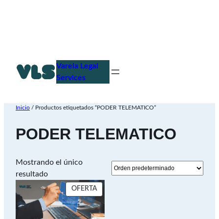
Saltar
al
Varela Legal
contenido
Services
Inicio
/ Productos etiquetados “PODER TELEMATICO”
PODER TELEMATICO
Mostrando el único
resultado
PRODUCTO
OFERTA
EN
OFERTA