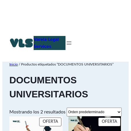
Saltar
al
Varela Legal
contenido
Services
Inicio
/ Productos etiquetados “DOCUMENTOS UNIVERSITARIOS”
DOCUMENTOS
UNIVERSITARIOS
Mostrando los 2 resultados
PRODUCTO
PROD
OFERTA
OFERTA
EN
EN