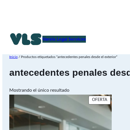
Saltar
al
Varela Legal Services
contenido
Inicio
/ Productos etiquetados “antecedentes penales desde el exterior”
antecedentes penales desde
Mostrando el único resultado
PRODUCTO
OFERTA
EN
OFERTA