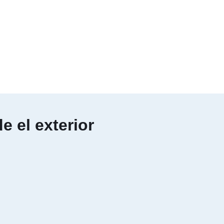
Inicio
Sobre mí
Servicios
Comprar Trámites
Blog
Contáctame
 el exterior