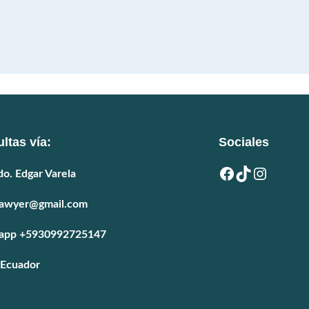
ltas vía:
Sociales
Facebook
TikTok
Instagram
o. Edgar Varela
lawyer@gmail.com
app +5930992725147
 Ecuador